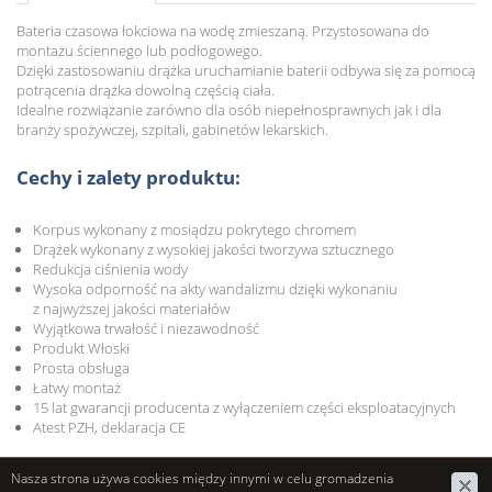
Bateria czasowa łokciowa na wodę zmieszaną. Przystosowana do
montażu ściennego lub podłogowego.
Dzięki zastosowaniu drążka uruchamianie baterii odbywa się za pomocą
potrącenia drążka dowolną częścią ciała.
Idealne rozwiązanie zarówno dla osób niepełnosprawnych jak i dla
branży spożywczej, szpitali, gabinetów lekarskich.
Cechy i zalety produktu:
Korpus wykonany z mosiądzu pokrytego chromem
Drążek wykonany z wysokiej jakości tworzywa sztucznego
Redukcja ciśnienia wody
Wysoka odporność na akty wandalizmu dzięki wykonaniu
z najwyższej jakości materiałów
Wyjątkowa trwałość i niezawodność
Produkt Włoski
Prosta obsługa
Łatwy montaż
15 lat gwarancji producenta z wyłączeniem części eksploatacyjnych
Atest PZH, deklaracja CE
Możliwość zastosowania mieszacza podumywalkowego o symbolu 9020
Nasza strona używa cookies między innymi w celu gromadzenia