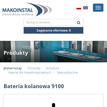
Toggl
naviga
Zapytania ofertowe:
0
Produkty
Jesteś tutaj:
Produkty
Armatura
Baterie dla niepełnosprawnych
Specjalistyczne
Bateria kolanowa 9100