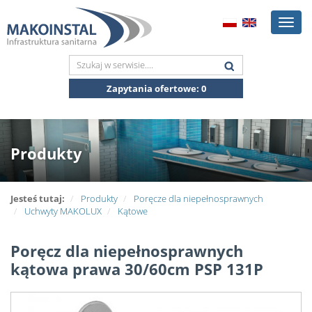
Toggl
naviga
Zapytania ofertowe:
0
Produkty
Jesteś tutaj:
Produkty
Poręcze dla niepełnosprawnych
Uchwyty MAKOLUX
Kątowe
Poręcz dla niepełnosprawnych
kątowa prawa 30/60cm PSP 131P