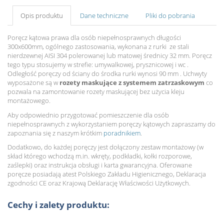
Opis produktu
Dane techniczne
Pliki do pobrania
Poręcz kątowa prawa dla osób niepełnosprawnych długości
300x600mm, ogólnego zastosowania, wykonana z rurki ze stali
nierdzewnej AISI 304 polerowanej lub matowej średnicy 32 mm. Poręcz
tego typu stosujemy w strefie: umywalkowej, prysznicowej i wc .
Odległość poręczy od ściany do środka rurki wynosi 90 mm . Uchwyty
wyposażone są w
rozety maskujące z systemem zatrzaskowym
co
pozwala na zamontowanie rozety maskującej bez użycia kleju
montażowego.
Aby odpowiednio przygotować pomieszczenie dla osób
niepełnosprawnych z wykorzystaniem poręczy kątowych zapraszamy do
zapoznania się z naszym krótkim
poradnikiem
.
Dodatkowo, do każdej poręczy jest dołączony zestaw montażowy (w
skład którego wchodzą m.in. wkręty, podkładki, kołki rozporowe,
zaślepki) oraz instrukcja obsługi i karta gwarancyjna. Oferowane
poręcze posiadają atest Polskiego Zakładu Higienicznego, Deklaracja
zgodności CE oraz Krajową Deklarację Właściwości Użytkowych.
Cechy i zalety produktu: